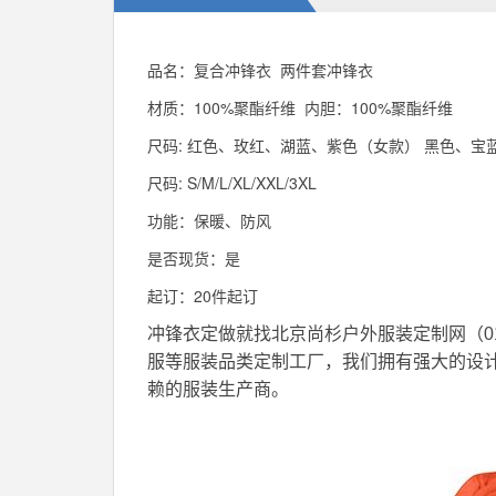
品名：复合冲锋衣 两件套冲锋衣
材质：100%聚酯纤维 内胆：100%聚酯纤维
尺码: 红色、玫红、湖蓝、紫色（女款） 黑色、宝
尺码: S/M/L/XL/XXL/3XL
功能：保暖、防风
是否现货：是
起订：20件起订
冲锋衣定做
就找北京尚杉户外服装定制网（01
服等服装品类定制工厂，我们拥有强大的设
赖的服装生产商。