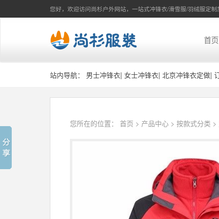
您好，欢迎访问尚杉户外网站，一站式冲锋衣/滑雪服/羽绒服定制
首页
站内导航：
男士冲锋衣
|
女士冲锋衣
|
北京冲锋衣定做
|
您所在的位置：
首页
>
产品中心
>
按款式分类
>