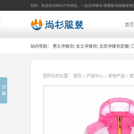
您好，欢迎访问尚杉户外网站，一站式冲锋衣/滑雪服/羽绒服定制
首页
站内导航：
男士冲锋衣
|
女士冲锋衣
|
北京冲锋衣定做
|
您所在的位置：
首页
>
产品中心
>
其他产品
>
皮