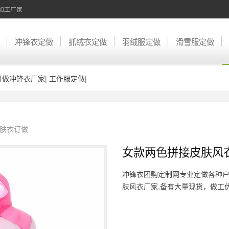
加工厂家
冲锋衣定做
抓绒衣定做
羽绒服定做
滑雪服定做
订做冲锋衣厂家
|
工作服定做
|
肤衣订做
女款两色拼接皮肤风
冲锋衣团购定制网专业定做各种户
肤风衣厂家,备有大量现货，做工