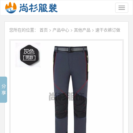
Toggl
naviga
您所在的位置：
首页
>
产品中心
>
其他产品
>
速干衣裤订做