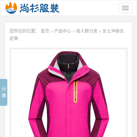
Toggl
naviga
您所在的位置：
首页
>
产品中心
>
按人群分类
>
女士冲锋衣
定做